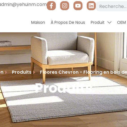
admin@yehuinm.com
Maison
À Propos De Nous
Produit
OEM
on
Produits
Floores Chevron - Flooring en bois de 
Produits