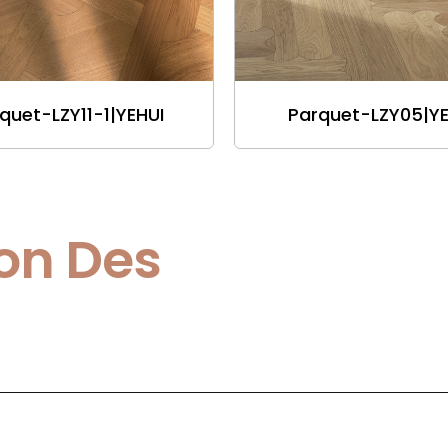
quet-LZY11-1|YEHUI
Parquet-LZY05|YE
on Des