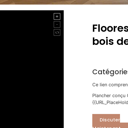
Floore
bois de
Catégorie
Ce lien compren
Plancher conçu 
{{URL_PlaceHolde
Discuter