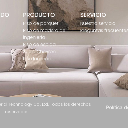
IDO
PRODUCTO
SERVICIO
Piso de parquet
Nuestro servicio
s
Piso de madera de
Preguntas frecuente
ingeniería
Piso de espiga
Suelo Chevron
Piso laminado
rial Technology Co., Ltd. Todos los derechos
Política 
reservados.