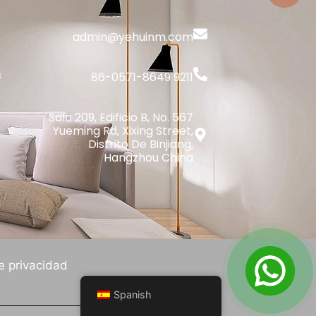
admin@yehuinm.com
s
86-0571-8649 9211
Sala 209, Edificio B, No. 567
Yueming Rd, Xixing Street,
Distrito De Binjiang,
Hangzhou China
de privacidad
Spanish