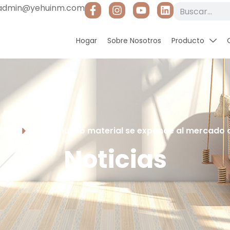
admin@yehuinm.com
Hogar
Sobre Nosotros
Producto
icias
Yehui nuevo material se expande al mercado d
Noticias