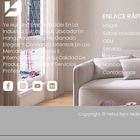
ENLACE RÁP
Ye Hui, Una Empresa Líder En La
Hogar
Industria De Los Pisos Ubicada En
Sobre nosotro
Hangzhou, China, Ha Ganado
OEM
Elogios Y Confianza Extensos En Los
Servicio
Mercados Nacionales E
Solución
Internacionales Por Su Calidad De
Productos Superior Y Servicios
Noticias
Profesionales.
Contáctenos
Copyright © Yehui New Mate