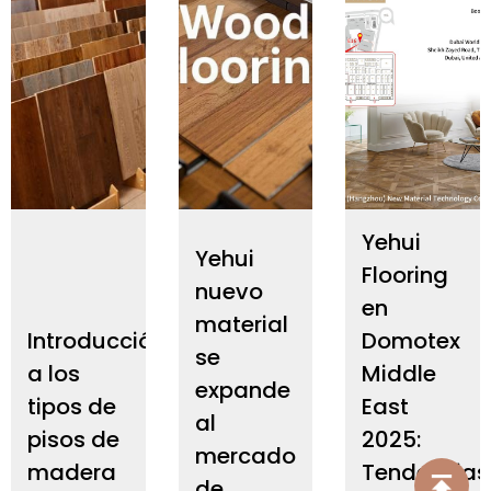
Yehui
Yehui
Flooring
nuevo
en
material
Introducción
Domotex
se
a los
Middle
expande
tipos de
East
al
pisos de
2025:
mercado
madera
Tendencias
de