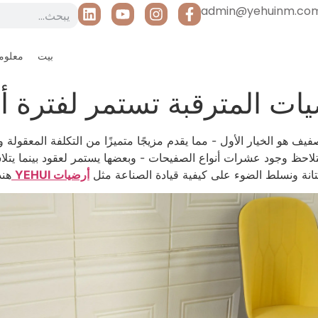
admin@yehuinm.co
بيت
معلوما
ضيات المترقبة تستمر لفترة 
صفيف هو الخيار الأول - مما يقدم مزيجًا متميزًا من التكلفة المعقولة 
حظ وجود عشرات أنواع الصفيحات - وبعضها يستمر لعقود بينما يتل
متانة ونسلط الضوء على كيفية قيادة الصناعة مثل
أرضيات YEHUI
هند