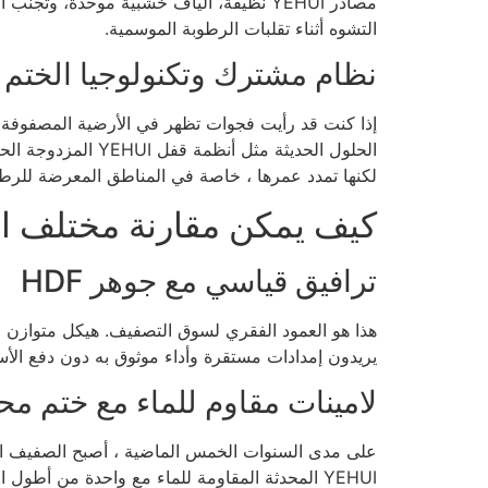
مصادر YEHUI نظيفة، ألياف خشبية موحدة، 
التشوه أثناء تقلبات الرطوبة الموسمية.
نظام مشترك وتكنولوجيا الختم 
إذا كنت قد رأيت فجوات تظهر في الأرضية المصفوفة ب
الحلول الحديثة م
لكنها تمدد عمرها ، خاصة في المناطق المعرضة للرطو
كيف يمكن مقارنة مختلف ال
ترافيق قياسي مع جوهر HDF
هذا هو العمود الفقري لسوق التصفيف. هيكل متوازن من طبقة ارتد
يريدون إمدادات مستقرة وأداء موثوق به دون دفع الأسع
لامينات مقاوم للماء مع ختم م
على مدى السنوات الخمس الماضية ، أصبح الصفيف الم
YEHUI المحدثة المقاومة للماء مع واحدة من أط