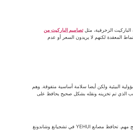
 الباركيت الزخرفية، مثل
تصاميم الباركيت من
ن يقدرون الأنماط المعقدة لكنهم لا يريدون السعر أو عدم
يس فقط المسؤولية البيئية ولكن أيضا سلامة أساسية متفوقة. وهم
لخشب الذي تم تخزينه ونقله بشكل صحيح يحافظ على
في صناعة الأرضيات ، يمكن لدفعة واحدة سيئة من HDF أن تدمر سمعة. لهذا السبب فإن الاتساق في الكثافة وتوزيع الراتنج مهم. تحافظ مصانع YEHUI في تشجيانغ وشاندونغ