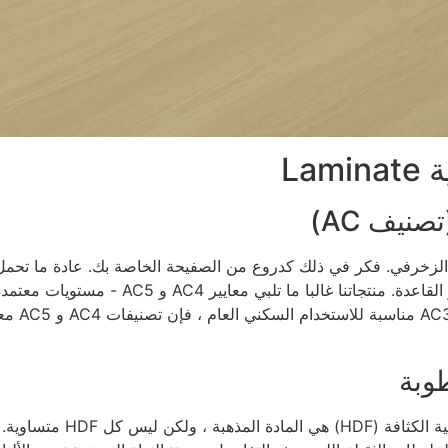
La
صنيف AC)
للاستخدام المنزلي المعتدل. في YEHUI ، نحن نت
والمكاتب.
طوبة
قلب الأرضيات المترقفة هو جو