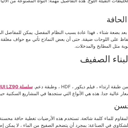
وتجنب الخليطات الثقيلة اللوح. هذه التفاصيل مهمة: النواة المصنوعة من 
الحافة
عد بضعة شتاء ، فهذا عادة بسبب النظام المفصل. يمكن للمفاصل الم
ثل أنظمة قفل YEHUI المزدوجة الحفاظ على اللوحات ضيقة. حتى أن بعض النماذج تأتي مع
بة مثل المطابخ والمدخلات.
بناء الصفيف
اء ، فيلم ديكور ، HDF ، وطبقة دعم.
سلسلة YEHUI LZ90
ار عالية جدا. هذه هي الأنواع التي ستجدها في المشاريع السكنية حيث
حسن
قاوم للماء كلمة شائعة. تستخدم هذه الأرضيات تغطية حافة محسنة و
ول الشكاوى في الصناعة: بمجرد أن يتضخم الصفيح من الماء ، لا يمكن 