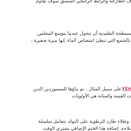
الألياف الطازجة والرابط الراتنجي المتسق سوف تقاوم
سطحة التقليدية أن تتحول عندما يتوسع المجلس.
 حواف مغلقة بالشمع التي تبطئ امتصاص الماء. إنها ميزة صغيرة ،
على سبيل المثال ، تم بناؤها للمستوردين الذين
 القيمة والمتانة هي الأولويات
طلاء طارد للرطوبة على النواة. تتعامل سلسلة
إصلاحه. إضافة هذا الختم الإضافي يشتري الوقت