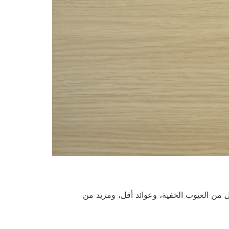
دد أقل من العيوب الخفية، وعوائد أقل، ومزيد من