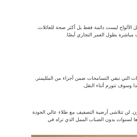
S مع انبعاثات منخفضة من الفورمالدهيد يجعل الألواح ليست دائمة فقط بل أكثر صحة للعائلات.
ت مباشرة بطول العمر التجاري أيضًا.
وتبقى ثابتة. تستخدم خطوط YEHUI المنشار المتقدمة والشحنات التي تبقي التسامحات ضمن أجزاء من الملليمتر.
 وسوف تتورم أثناء النقل.
ن. لن تتلاشى أرضية التصفيف مع طلاء عالي الجودة
د الأسباب التي تجعل الطبقات الزخرفية لـ YEHUI تحافظ على مظهرها لسنوات بدون الضباب الممل الذي تراه في