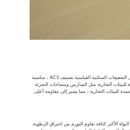
طبقة التآكل هي الدرع الواقي الشفاف فوق التصميم الزخرفي. فكر في ذلك كدروع من الصفيحة الخاصة بك. عادة ما تحمل الصفيفات السكنية القياسية تصنيف AC3 ، مناسبة
جاوز القاعدة. منتجاتنا غالبا ما تلبي معايير AC4 و AC5 - مستويات معتمدة للبيئات التجارية مثل المدارس ومساحات التجزئة
 الفرق قابل للقياس: في حين أن الصفيحة AC3 مناسبة للاستخدام السكني العام ، فإن تصنيفات AC4 و AC5 معتمدة للبيئات التجارية ، مما يشير إلى مقاومة أعلى
هرها. لوحة الألياف عالية الكثافة (HDF) هي المادة المذهبة ، ولكن ليس كل HDF متساوية. النواة الأكثر كثافة تقاوم التورم من اختراق الرطوبة.