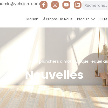
admin@yehuinm.com
Maison
À Propos De Nous
Produit
OEM
parquet contre les planchers à motif unique: lequel a
Nouvelles