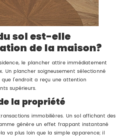
u sol est-elle
ation de la maison?
sidence, le plancher attire immédiatement
eux. Un plancher soigneusement sélectionné
ue l'endroit a reçu une attention
ts supérieurs.
de la propriété
transactions immobilières. Un sol affichant des
gamme génère un effet frappant instantané
la va plus loin que la simple apparence; il