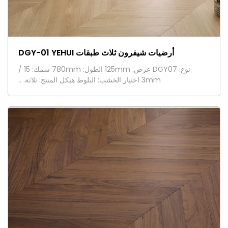
أرضيات شيفرون ثلاث طبقات DGY-01 YEHUI
نوع: DGY07 عرض: 125mm الطول: 780mm سمك: 15 /
3mm اختيار الخشب: البلوط هيكل المنتج: ثلاثة. ..