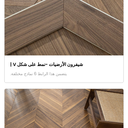
شيفرون الأرضيات -نمط على شكل V |
يتضمن هذا الرابط 6 نماذج مختلفة.