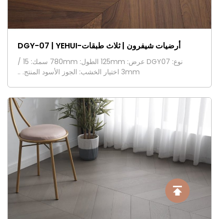
أرضيات شيفرون | ثلاث طبقات-DGY-07 | YEHUI
نوع: DGY07 عرض: 125mm الطول: 780mm سمك: 15 /
3mm اختيار الخشب: الجوز الأسود المنتج. ..