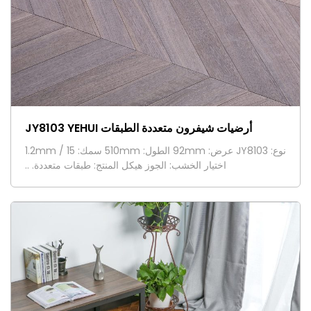
أرضيات شيفرون متعددة الطبقات JY8103 YEHUI
نوع: JY8103 عرض: 92mm الطول: 510mm سمك: 15 / 1.2mm
اختيار الخشب: الجوز هيكل المنتج: طبقات متعددة. ..