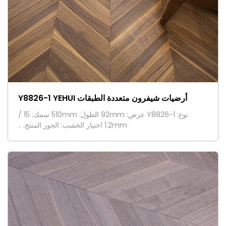
أرضيات شيفرون متعددة الطبقات Y8826-1 YEHUI
نوع: Y8826-1 عرض: 92mm الطول: 510mm سمك: 15 /
1.2mm اختيار الخشب: الجوز المنتج. ..