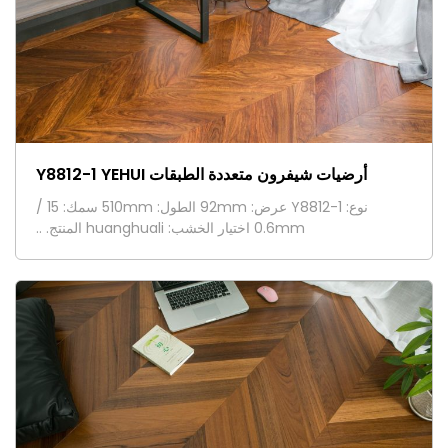
أرضيات شيفرون متعددة الطبقات Y8812-1 YEHUI
نوع: Y8812-1 عرض: 92mm الطول: 510mm سمك: 15 /
0.6mm اختيار الخشب: huanghuali المنتج. ..