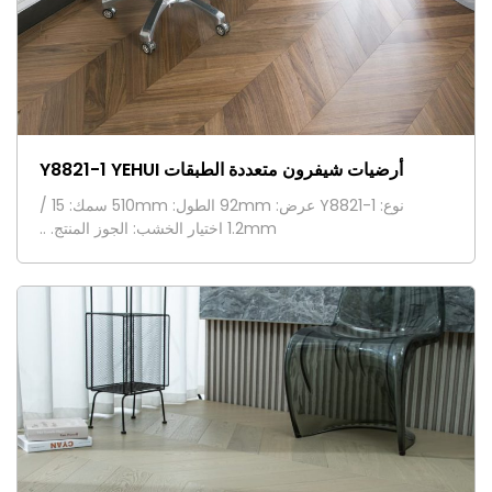
أرضيات شيفرون متعددة الطبقات Y8821-1 YEHUI
نوع: Y8821-1 عرض: 92mm الطول: 510mm سمك: 15 /
1.2mm اختيار الخشب: الجوز المنتج. ..